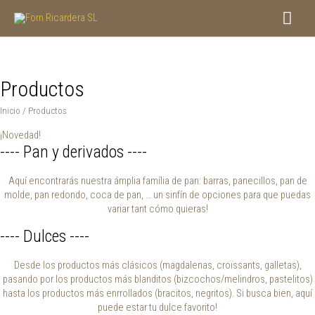
Ir
Men
al
contenido
princ
Productos
Inicio
/ Productos
¡Novedad!
---- Pan y derivados ----
Aquí encontrarás nuestra ámplia família de pan: barras, panecillos, pan de
molde, pan redondo, coca de pan, … un sinfín de opciones para que puedas
variar tant cómo quieras!
---- Dulces ----
Desde los productos más clásicos (magdalenas, croïssants, galletas),
pasando por los productos más blanditos (bizcochos/melindros, pastelitos)
hasta los productos más enrrollados (bracitos, negritos). Si busca bien, aquí
puede estar tu dulce favorito!