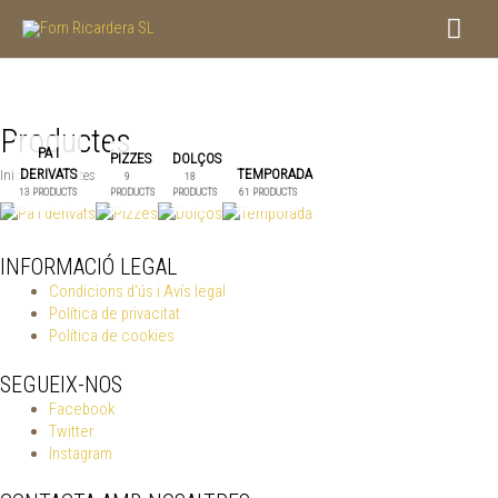
Vés
Men
al
contingut
princ
Productes
PA I
PIZZES
DOLÇOS
DERIVATS
TEMPORADA
Inici
/ Productes
9
18
13 PRODUCTS
PRODUCTS
PRODUCTS
61 PRODUCTS
INFORMACIÓ LEGAL
Condicions d'ús i Avís legal
Política de privacitat
Política de cookies
SEGUEIX-NOS
Facebook
Twitter
Instagram