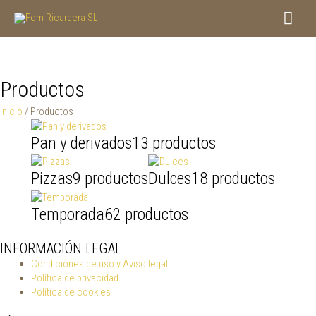
Ir
Men
al
contenido
princ
Productos
Inicio
/ Productos
Pan y derivados
13 productos
Pizzas
9 productos
Dulces
18 productos
Temporada
62 productos
INFORMACIÓN LEGAL
Condiciones de uso y Aviso legal
Política de privacidad
Política de cookies