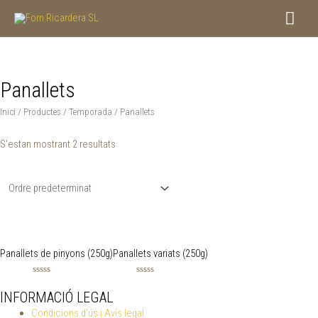
Vés
Men
al
contingut
princ
Panallets
Inici
/
Productes
/
Temporada
/ Panallets
S'estan mostrant 2 resultats
Panallets de pinyons (250g)
Panallets variats (250g)
Puntuat
Puntuat
amb
amb
INFORMACIÓ LEGAL
0
0
de
de
Condicions d'ús i Avís legal
5
5