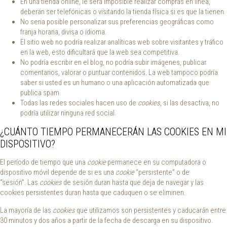
En una tienda online, le será imposible realizar compras en línea,
deberán ser telefónicas o visitando la tienda física si es que la tienen.
No seria posible personalizar sus preferencias geográficas como
franja horaria, divisa o idioma.
El sitio web no podría realizar analíticas web sobre visitantes y tráfico
en la web, esto dificultará que la web sea competitiva.
No podría escribir en el blog, no podría subir imágenes, publicar
comentarios, valorar o puntuar contenidos. La web tampoco podría
saber si usted es un humano o una aplicación automatizada que
publica spam.
Todas las redes sociales hacen uso de
cookies
, si las desactiva, no
podría utilizar ninguna red social.
¿CUÁNTO TIEMPO PERMANECERÁN LAS COOKIES EN MI
DISPOSITIVO?
El período de tiempo que una
cookie
permanece en su computadora o
dispositivo móvil depende de si es una
cookie
“persistente” o de
“sesión”. Las
cookies
de sesión duran hasta que deja de navegar y las
cookies persistentes duran hasta que caduquen o se eliminen.
La mayoría de las
cookies
que utilizamos son persistentes y caducarán entre
30 minutos y dos años a partir de la fecha de descarga en su dispositivo.