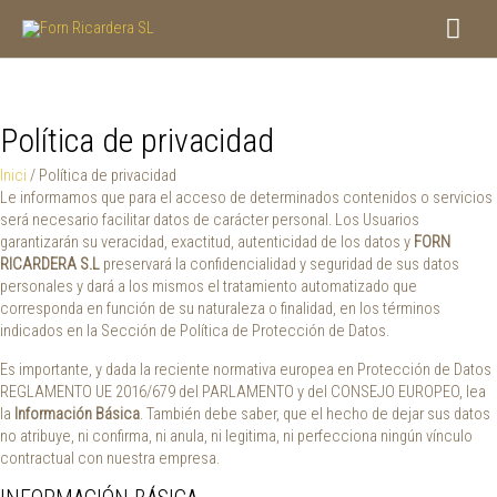
Vés
Men
al
contingut
princ
Política de privacidad
Inici
/ Política de privacidad
Le informamos que para el acceso de determinados contenidos o servicios
será necesario facilitar datos de carácter personal. Los Usuarios
garantizarán su veracidad, exactitud, autenticidad de los datos y
FORN
RICARDERA S.L
preservará la confidencialidad y seguridad de sus datos
personales y dará a los mismos el tratamiento automatizado que
corresponda en función de su naturaleza o finalidad, en los términos
indicados en la Sección de Política de Protección de Datos.
Es importante, y dada la reciente normativa europea en Protección de Datos
REGLAMENTO UE 2016/679 del PARLAMENTO y del CONSEJO EUROPEO, lea
la
Información Básica
. También debe saber, que el hecho de dejar sus datos
no atribuye, ni confirma, ni anula, ni legitima, ni perfecciona ningún vínculo
contractual con nuestra empresa.