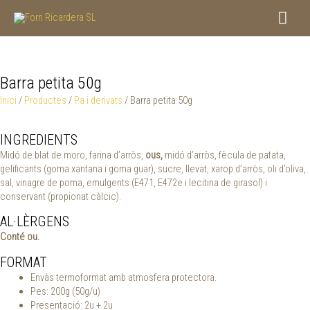
Vés
Men
al
contingut
princ
Barra petita 50g
Inici
/
Productes
/
Pa i derivats
/ Barra petita 50g
INGREDIENTS
Midó de blat de moro, farina d’arròs,
ous,
midó d’arròs, fècula de patata,
gelificants (goma xantana i goma guar), sucre, llevat, xarop d’arròs, oli d’oliva,
sal, vinagre de poma, emulgents (E471, E472e i lecitina de girasol) i
conservant (propionat càlcic).
AL·LÈRGENS
Conté ou.
FORMAT
Envàs termoformat amb atmosfera protectora.
Pes: 200g (50g/u)
Presentació: 2u + 2u