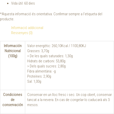
Vida útil: 60 dies
*Aquesta informació és orientativa. Confirmar sempre a l’etiqueta del
producte.
Informació addicional
Ressenyes (0)
Información
Valor energètic: 260,10Kcal / 1100,80KJ
Nutricional
Grasses: 3,70g
(100g)
> De les quals saturades: 1,30g
Hidrats de carboni: 53,80g
> Dels quals sucres: 2,80g
Fibra alimentària: -g
Proteïnes: 2,90g
Sal: 1,00g
Condiciones
Conservar en un lloc fresc i sec. Un cop obert, conservar
de
tancat a la nevera. En cas de congelar-lo caducarà als 3
conservación
mesos.