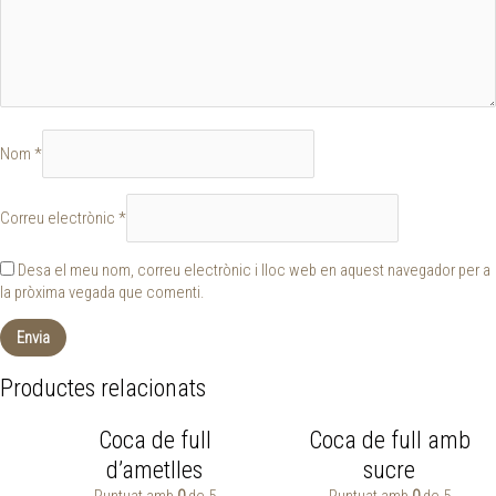
Nom
*
Correu electrònic
*
Desa el meu nom, correu electrònic i lloc web en aquest navegador per a
la pròxima vegada que comenti.
Productes relacionats
Coca de full
Coca de full amb
d’ametlles
sucre
Puntuat amb
0
de 5
Puntuat amb
0
de 5