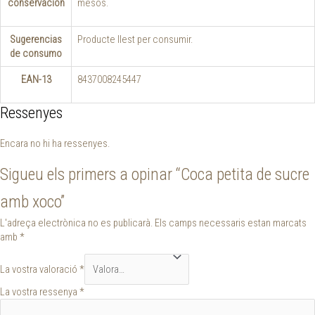
conservación
mesos.
Sugerencias
Producte llest per consumir.
de consumo
EAN-13
8437008245447
Ressenyes
Encara no hi ha ressenyes.
Sigueu els primers a opinar “Coca petita de sucre
amb xoco”
L'adreça electrònica no es publicarà.
Els camps necessaris estan marcats
amb
*
La vostra valoració
*
La vostra ressenya
*