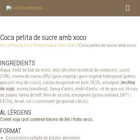
Vés
Men
al
contingut
princ
Coca petita de sucre amb xoco
Inici
/
Productes
/
Temporada
/
Sant Joan
/ Coca petita de sucre amb xoco
INGREDIENTS
Aigua, midó de blat de moro, anís (alcohol rectificat de melaces), sucre
(10%), crema de cacau (8%) (greix vegetal i greix vegetal hidrogenat (palma,
gira-sol i nou de coco), cacau desgreixat en pols 18,5%, emulgent (
lecitina
de soja
), aroma (vainillina)), farina d’arròs, midó d’arròs, oli de gira-sol, fècula
de patata, farina de teff, fibra de xicoira, emulgents (goma xantana, E471 i
E472e), llevat, sal i conservant (propionat càlcic).
AL·LÈRGENS
Conté soja i pot contenir traces de llet i fruits secs.
FORMAT
Bossa termosellada de plàstic alimentari.