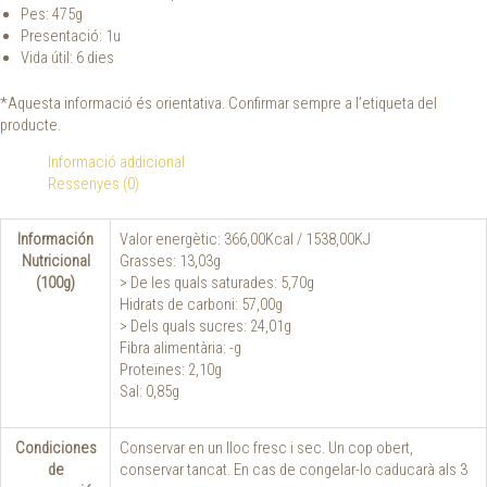
Pes: 475g
Presentació: 1u
Vida útil: 6 dies
*Aquesta informació és orientativa. Confirmar sempre a l’etiqueta del
producte.
Informació addicional
Ressenyes (0)
Información
Valor energètic: 366,00Kcal / 1538,00KJ
Nutricional
Grasses: 13,03g
(100g)
> De les quals saturades: 5,70g
Hidrats de carboni: 57,00g
> Dels quals sucres: 24,01g
Fibra alimentària: -g
Proteïnes: 2,10g
Sal: 0,85g
Condiciones
Conservar en un lloc fresc i sec. Un cop obert,
de
conservar tancat. En cas de congelar-lo caducarà als 3