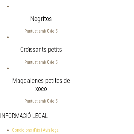
Negritos
Puntuat amb
0
de 5
Croïssants petits
Puntuat amb
0
de 5
Magdalenes petites de
xoco
Puntuat amb
0
de 5
INFORMACIÓ LEGAL
Condicions d'ús i Avís legal