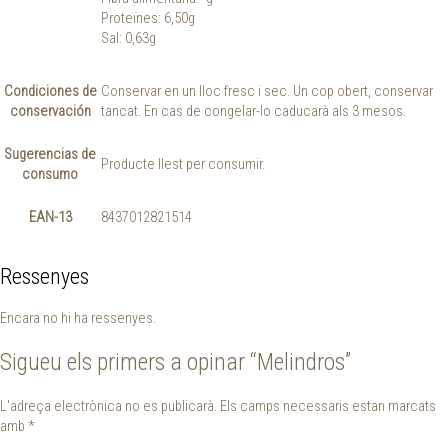
Proteïnes: 6,50g
Sal: 0,63g
Condiciones de
Conservar en un lloc fresc i sec. Un cop obert, conservar
conservación
tancat. En cas de congelar-lo caducarà als 3 mesos.
Sugerencias de
Producte llest per consumir.
consumo
EAN-13
8437012821514
Ressenyes
Encara no hi ha ressenyes.
Sigueu els primers a opinar “Melindros”
L'adreça electrònica no es publicarà.
Els camps necessaris estan marcats
amb
*