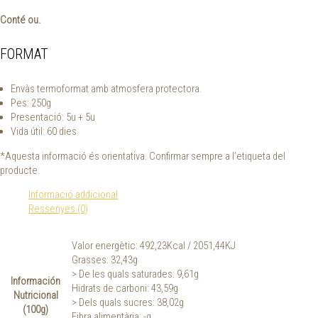
Conté ou.
FORMAT
Envàs termoformat amb atmosfera protectora.
Pes: 250g
Presentació: 5u + 5u
Vida útil: 60 dies
*Aquesta informació és orientativa. Confirmar sempre a l’etiqueta del
producte.
Informació addicional
Ressenyes (0)
Valor energètic: 492,23Kcal / 2051,44KJ
Grasses: 32,43g
> De les quals saturades: 9,61g
Información
Hidrats de carboni: 43,59g
Nutricional
> Dels quals sucres: 38,02g
(100g)
Fibra alimentària: -g