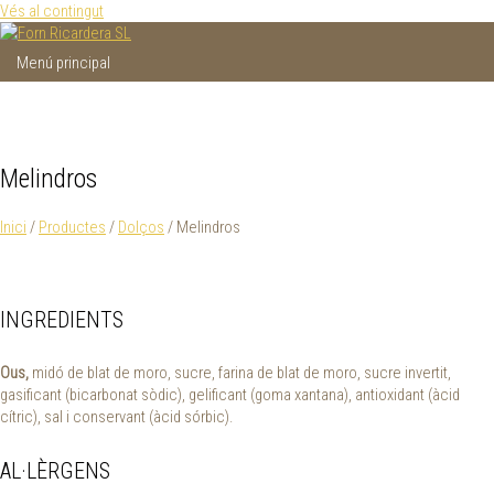
Vés al contingut
Menú principal
Melindros
Inici
/
Productes
/
Dolços
/ Melindros
INGREDIENTS
Ous,
midó de blat de moro, sucre, farina de blat de moro, sucre invertit,
gasificant (bicarbonat sòdic), gelificant (goma xantana), antioxidant (àcid
cítric), sal i conservant (àcid sórbic).
AL·LÈRGENS