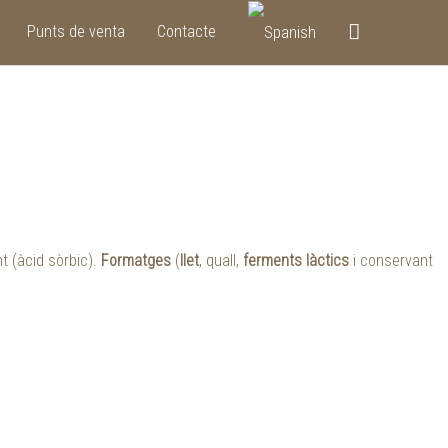
Cerca
Punts de venta
Contacte
nt (àcid sòrbic).
Formatges
(
llet
, quall,
ferments làctics
i conservant