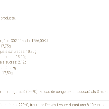
l producte.
rgètic: 302,00Kcal / 1256,00KJ
 17,75g
quals saturades: 10,90g
e carboni: 13,00g
als sucres: 2,12g
entària: -g
: 17,50g
g
 en refrigeració (0-5ºC). En cas de congelar-ho caducarà als 3 meso
ar el forn a 220ºC, treure de l'envàs i coure durant uns 8-10minuts.