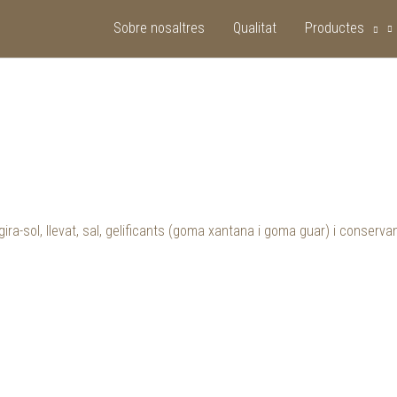
Sobre nosaltres
Qualitat
Productes
gira-sol, llevat, sal, gelificants (goma xantana i goma guar) i conserva