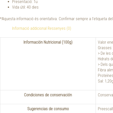
Presentació: 1u
Vida útil: 40 dies
*Aquesta informació és orientativa. Confirmar sempre a l’etiqueta de
Informació addicional
Ressenyes (0)
Información Nutricional (100g)
Valor ene
Grasses:
> De les 
Hidrats d
> Dels qu
Fibra alim
Proteïnes
Sal: 1,20
Condiciones de conservación
Conservar
Sugerencias de consumo
Preescalf