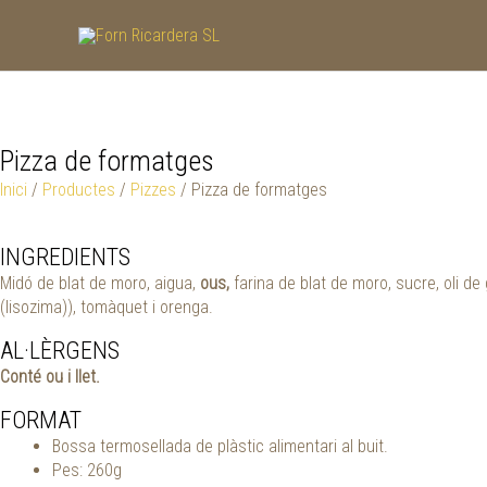
Vés
al
contingut
Pizza de formatges
Inici
/
Productes
/
Pizzes
/ Pizza de formatges
INGREDIENTS
Midó de blat de moro, aigua,
ous,
farina de blat de moro, sucre, oli de 
(lisozima)), tomàquet i orenga.
AL·LÈRGENS
Conté ou i llet.
FORMAT
Bossa termosellada de plàstic alimentari al buit.
Pes: 260g