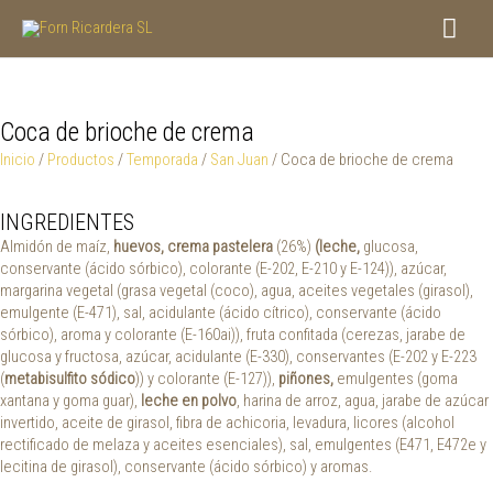
Ir
Men
al
contenido
princ
Coca de brioche de crema
Inicio
/
Productos
/
Temporada
/
San Juan
/ Coca de brioche de crema
INGREDIENTES
Almidón de maíz,
huevos, crema pastelera
(26%)
(leche,
glucosa,
conservante (ácido sórbico), colorante (E-202, E-210 y E-124)), azúcar,
margarina vegetal (grasa vegetal (coco), agua, aceites vegetales (girasol),
emulgente (E-471), sal, acidulante (ácido cítrico), conservante (ácido
sórbico), aroma y colorante (E-160ai)), fruta confitada (cerezas, jarabe de
glucosa y fructosa, azúcar, acidulante (E-330), conservantes (E-202 y E-223
(
metabisulfito sódico
)) y colorante (E-127)),
piñones,
emulgentes (goma
xantana y goma guar),
leche en polvo
, harina de arroz, agua, jarabe de azúcar
invertido, aceite de girasol, fibra de achicoria, levadura, licores (alcohol
rectificado de melaza y aceites esenciales), sal, emulgentes (E471, E472e y
lecitina de girasol), conservante (ácido sórbico) y aromas.