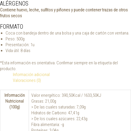
ALÉRGENOS
Contiene huevo, leche, sulfitos y piñones y puede contener trazas de otros
frutos secos
FORMATO
Coca con bandeja dentro de una bolsa y una caja de cartón con ventana.
Peso: 500g
Presentación: 1u
Vida útil: 8 días
*Esta información es orientativa. Confirmar siempre en la etiqueta del
producto.
Información adicional
Valoraciones (0)
Información
Valor energético: 390,50Kcal / 1633,50KJ
Nutricional
Grasas: 21,00g
(100g)
> De las cuales saturadas: 7,09g
Hidratos de Carbono: 47,41g
> De los cuales azúcares: 22,43g
Fibra alimentaria: -g
Proteínas: 3,04g