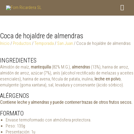
Ir
Men
al
contenido
princ
Coca de hojaldre de almendras
Inicio
/
Productos
/
Temporada
/
San Juan
/ Coca de hojaldre de almendras
INGREDIENTES
Almidón de maíz,
mantequilla
(82% M.G.),
almendras
(13%), harina de arroz,
almidón de arroz, azúcar (7%), anís (alcohol rectificado de melazas y aceites
esenciales), harina de avena, fécula de patata, inulina,
leche en polvo
,
emulgente (goma xantana), sal, levadura y conservante (ácido sórbico).
ALÉRGENOS
Contiene leche y almendras y puede contener trazas de otros frutos secos.
FORMATO
Envase termoformado con atmósfera protectora.
Peso: 135g
Presentación: 1u