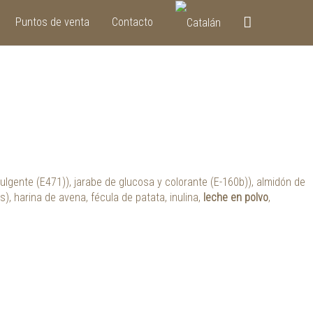
Buscar
Puntos de venta
Contacto
ulgente (E471)), jarabe de glucosa y colorante (E-160b)), almidón de
), harina de avena, fécula de patata, inulina,
leche en polvo
,