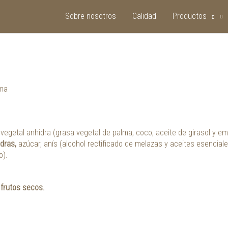
Sobre nosotros
Calidad
Productos
ema
vegetal anhidra (grasa vegetal de palma, coco, aceite de girasol y em
dras,
azúcar, anís (alcohol rectificado de melazas y aceites esenciales
o).
 frutos secos.