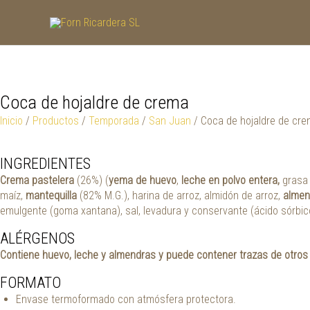
Ir
al
contenido
Coca de hojaldre de crema
Inicio
/
Productos
/
Temporada
/
San Juan
/ Coca de hojaldre de cr
INGREDIENTES
Crema pastelera
(26%) (
yema de huevo
,
leche en polvo entera,
grasa 
maíz,
mantequilla
(82% M.G.), harina de arroz, almidón de arroz,
almen
emulgente (goma xantana), sal, levadura y conservante (ácido sórbic
ALÉRGENOS
Contiene huevo, leche y almendras y puede contener trazas de otros
FORMATO
Envase termoformado con atmósfera protectora.