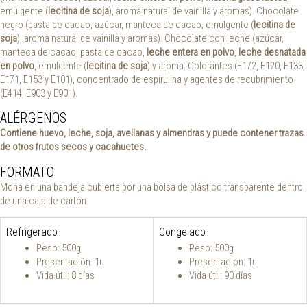
emulgente (
lecitina de soja
), aroma natural de vainilla y aromas). Chocolate
negro (pasta de cacao, azúcar, manteca de cacao, emulgente (
lecitina de
soja
), aroma natural de vainilla y aromas). Chocolate con leche (azúcar,
manteca de cacao, pasta de cacao,
leche entera en polvo
,
leche desnatada
en polvo
, emulgente (
lecitina de soja
) y aroma. Colorantes (E172, E120, E133,
E171, E153 y E101), concentrado de espirulina y agentes de recubrimiento
(E414, E903 y E901).
ALÉRGENOS
Contiene huevo, leche, soja, avellanas y almendras y puede contener trazas
de otros frutos secos y cacahuetes.
FORMATO
Mona en una bandeja cubierta por una bolsa de plástico transparente dentro
de una caja de cartón.
Refrigerado
Congelado
Peso: 500g
Peso: 500g
Presentación: 1u
Presentación: 1u
Vida útil: 8 días
Vida útil: 90 días