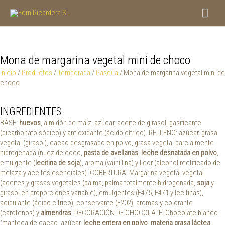
Ir
Men
al
contenido
princ
Mona de margarina vegetal mini de choco
Inicio
/
Productos
/
Temporada
/
Pascua
/ Mona de margarina vegetal mini de
choco
INGREDIENTES
BASE:
huevos
, almidón de maíz, azúcar, aceite de girasol, gasificante
(bicarbonato sódico) y antioxidante (ácido cítrico). RELLENO: azúcar, grasa
vegetal (girasol), cacao desgrasado en polvo, grasa vegetal parcialmente
hidrogenada (nuez de coco,
pasta de avellanas
,
leche desnatada en polvo
,
emulgente (
lecitina de soja
), aroma (vainillina) y licor (alcohol rectificado de
melaza y aceites esenciales). COBERTURA: Margarina vegetal vegetal
(aceites y grasas vegetales (palma, palma totalmente hidrogenada,
soja
y
girasol en proporciones variable), emulgentes (E475, E471 y lecitinas),
acidulante (ácido cítrico), conservante (E202), aromas y colorante
(carotenos) y
almendras
. DECORACIÓN DE CHOCOLATE: Chocolate blanco
(manteca de cacao, azúcar,
leche entera en polvo
,
materia grasa láctea
,