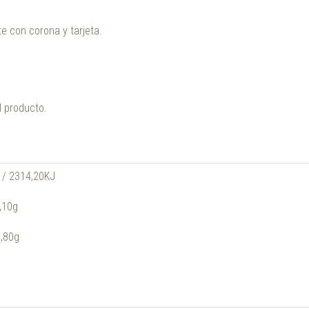
e con corona y tarjeta.
l producto.
l / 2314,20KJ
,10g
1,80g