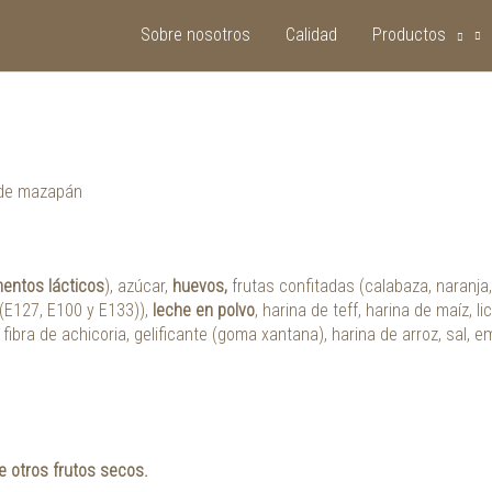
Sobre nosotros
Calidad
Productos
 de mazapán
mentos lácticos
), azúcar,
huevos,
frutas confitadas (calabaza, naranja, 
 (E127, E100 y E133)),
leche en polvo
, harina de teff, harina de maíz, 
, fibra de achicoria, gelificante (goma xantana), harina de arroz, sal, 
e otros frutos secos.