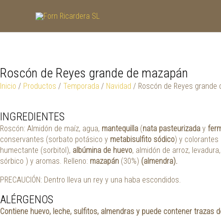
Ir
al
contenido
Roscón de Reyes grande de mazapán
Inicio
/
Productos
/
Temporada
/
Navidad
/ Roscón de Reyes grande
INGREDIENTES
Roscón: Almidón de maíz, agua,
mantequilla
(
nata pasteurizada
y
fer
conservantes (sorbato potásico y
metabisulfito sódico
) y colorantes
humectante (sorbitol),
albúmina de huevo
, almidón de arroz, levadura
sórbico ) y aromas. Relleno:
mazapán
(30%)
(almendra).
PRECAUCIÓN: Dentro lleva un rey y una haba escondidos.
ALÉRGENOS
Contiene huevo, leche, sulfitos, almendras y puede contener trazas d