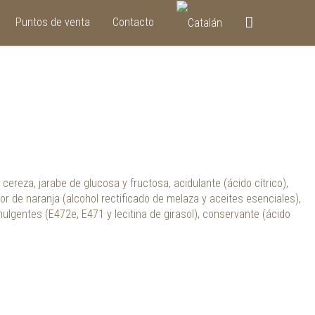
Buscar
Puntos de venta
Contacto
cereza, jarabe de glucosa y fructosa, acidulante (ácido cítrico),
licor de naranja (alcohol rectificado de melaza y aceites esenciales),
emulgentes (E472e, E471 y lecitina de girasol), conservante (ácido