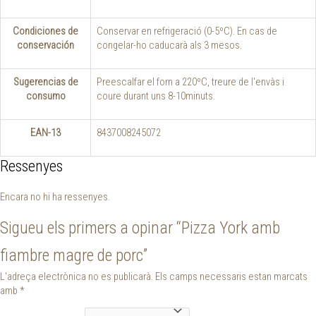
Condiciones de
Conservar en refrigeració (0-5ºC). En cas de
conservación
congelar-ho caducarà als 3 mesos.
Sugerencias de
Preescalfar el forn a 220ºC, treure de l'envàs i
consumo
coure durant uns 8-10minuts.
EAN-13
8437008245072
Ressenyes
Encara no hi ha ressenyes.
Sigueu els primers a opinar “Pizza York amb
fiambre magre de porc”
L'adreça electrònica no es publicarà.
Els camps necessaris estan marcats
amb
*