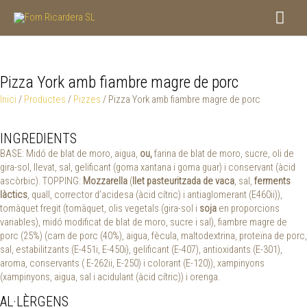
Vés
Men
al
contingut
princ
Pizza York amb fiambre magre de porc
Inici
/
Productes
/
Pizzes
/ Pizza York amb fiambre magre de porc
INGREDIENTS
BASE: Midó de blat de moro, aigua,
ou,
farina de blat de moro, sucre, oli de
gira-sol, llevat, sal, gelificant (goma xantana i goma guar) i conservant (àcid
ascòrbic). TOPPING:
Mozzarella
(
llet pasteuritzada de vaca
, sal,
ferments
làctics
, quall, corrector d’acidesa (àcid cítric) i antiaglomerant (E460ii)),
tomàquet fregit (tomàquet, olis vegetals (gira-sol i
soja
en proporcions
variables), midó modificat de blat de moro, sucre i sal), fiambre magre de
porc (25%) (carn de porc (40%), aigua, fècula, maltodextrina, proteïna de porc,
sal, estabilitzants (E-451i, E-450i), gelificant (E-407), antioxidants (E-301),
aroma, conservants ( E-262ii, E-250) i colorant (E-120)), xampinyons
(xampinyons, aigua, sal i acidulant (àcid cítric)) i orenga.
AL·LÈRGENS