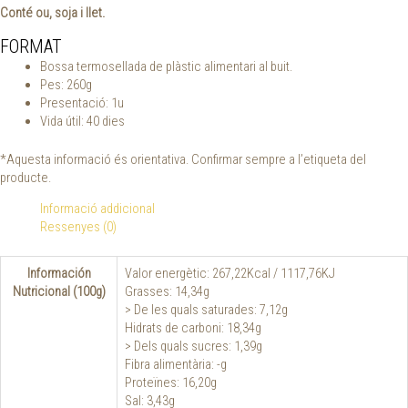
Conté ou, soja i llet.
FORMAT
Bossa termosellada de plàstic alimentari al buit.
Pes: 260g
Presentació: 1u
Vida útil: 40 dies
*Aquesta informació és orientativa. Confirmar sempre a l’etiqueta del
producte.
Informació addicional
Ressenyes (0)
Información
Valor energètic: 267,22Kcal / 1117,76KJ
Nutricional (100g)
Grasses: 14,34g
> De les quals saturades: 7,12g
Hidrats de carboni: 18,34g
> Dels quals sucres: 1,39g
Fibra alimentària: -g
Proteïnes: 16,20g
Sal: 3,43g